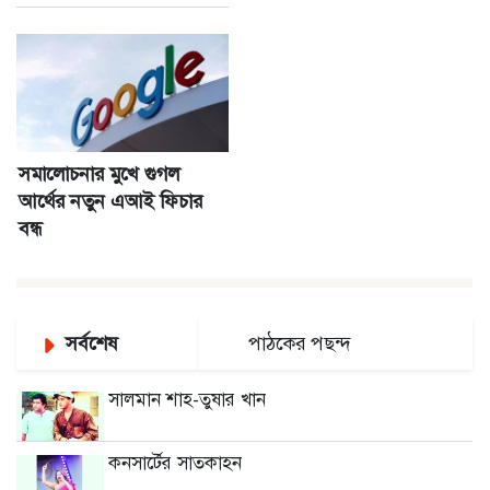
সমালোচনার মুখে গুগল
আর্থের নতুন এআই ফিচার
বন্ধ
সর্বশেষ
পাঠকের পছন্দ
সালমান শাহ-তুষার খান
কনসার্টের সাতকাহন