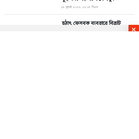
১৯ জুলাই ২০২৬, ০৬:০৫ পিএম
হঠাৎ ফেসবুক ব্যবহারে বিভ্রাট
১৯ জুলাই ২০২৬, ০৩:০২ পিএম
ক্রিশ্চিয়ানো রোনালদো নন,
বিশ্বকাপে নজর কেড়েছে ‘রোবো
রোনালদো’
১৯ জুলাই ২০২৬, ০২:০৭ পিএম
এআই কনটেন্ট নিয়ে টিকটকের
নতুন উদ্যোগ
১৯ জুলাই ২০২৬, ১০:৫২ এএম