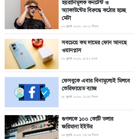
হয়রানিমূলক কনটেন্ট ও
অ্যাকাউন্টের বিরুদ্ধে কঠোর হচ্ছে
মেটা
২৬ জুলাই ২০২৬, ০৩:০০ পিএম
সবচেয়ে কম দামের ফোন আনছে
ওয়ানপ্লাস
২৬ জুলাই ২০২৬, ১১:৫২ এএম
ফেসবুকে এবার বিনামূল্যেই মিলবে
ভেরিফায়েড ব্যাজ
২৫ জুলাই ২০২৬, ০২:১৫ পিএম
গুগলকে ১০০ কোটি ডলার
জরিমানা ইইউর
২৪ জুলাই ২০২৬, ০৩:০৪ পিএম