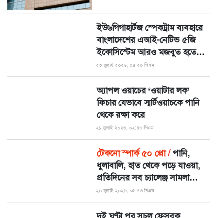
ইউ৬গিগাহার্টজ স্পেকট্রাম ব্যবহারে
বাংলাদেশের এআই-নেটিভ ৫জি
ইকোসিস্টেম আরও মজবুত হতে
পারে
২৩ জুলাই ২০২৬, ০৪:২০ পিএম
অ্যাপল ওয়াচের ‘ওয়াটার লক’
ফিচার যেভাবে স্মার্টওয়াচকে পানি
থেকে রক্ষা করে
২১ জুলাই ২০২৬, ০২:৪৮ পিএম
টেকনো স্পার্ক ৫০ প্রো /
পানি,
ধুলাবালি, হাত থেকে পড়ে যাওয়া,
প্রতিদিনের সব চ্যালেঞ্জ সামলাতে
নির্ভরযোগ্য সঙ্গী
২০ জুলাই ২০২৬, ০৫:৫৩ পিএম
দুই ঘণ্টা পর সচল ফেসবুক