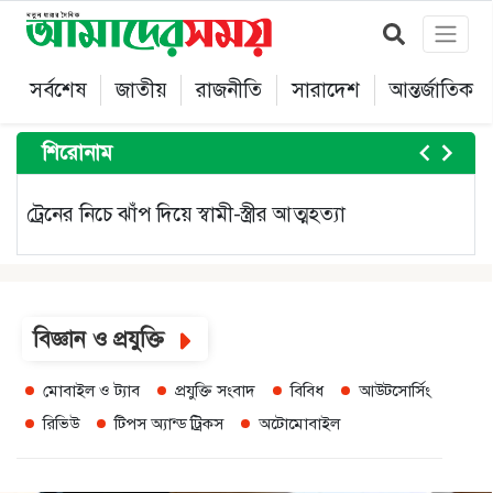
সর্বশেষ
জাতীয়
রাজনীতি
সারাদেশ
আন্তর্জাতিক
শিরোনাম
৬০ কিলোমিটার বেগে ঝড়ের আভাস
ছ
Item
3
of
বিজ্ঞান ও প্রযুক্তি
5
মোবাইল ও ট্যাব
প্রযুক্তি সংবাদ
বিবিধ
আউটসোর্সিং
রিভিউ
টিপস অ্যান্ড ট্রিকস
অটোমোবাইল