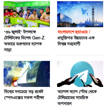
সবচেয়ে বড় জরিমানা।
‘৩৬ জুলাই’ উপলক্ষে
বাংলাদেশে হুয়াওয়ে /
টেলিটকের বিশেষ Gen-Z
প্রযুক্তিগত উন্নয়নের এক
অফারে তরুণদের ব্যাপক
বিশ্বস্ত সহযোগী
সাড়া
বিশ্বের সবচেয়ে বড় রকেট
অ্যাপল অ্যাপ স্টোর থেকে
স্পেসএক্সের সফল পরীক্ষা
টেলিগ্রামের সাময়িক
অপসারণ