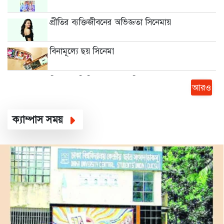
প্রীতির ব্যক্তিজীবনের অভিজ্ঞতা সিনেমায়
বিনামূল্যে ছয় সিনেমা
নিরাপত্তা ফিরিয়ে আনা জরুরি
আরও
নিরাপত্তা জোরদার করুন
ক্যাম্পাস সময়
জামিনে মুক্ত আসামিদের হুমকি অভিযোগপত্র দাখিল
চাঁপাইনবাবগঞ্জে ট্রেনের ধাক্কায় নিহত ১
সার্কভুক্ত দেশের শিক্ষার্থীদের জন্য স্কলারশিপ চালুর
ঘোষণা