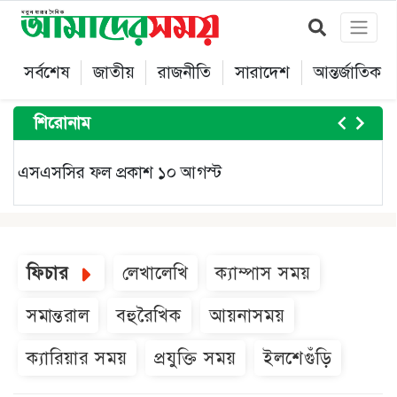
সর্বশেষ
জাতীয়
রাজনীতি
সারাদেশ
আন্তর্জাতিক
শিরোনাম
‎
এসএসসির ফল প্রকাশ ১০ আগস্ট
প
Item
4
of
ফিচার
লেখালেখি
ক্যাম্পাস সময়
5
সমান্তরাল
বহুরৈখিক
আয়নাসময়
ক্যারিয়ার সময়
প্রযুক্তি সময়
ইলশেগুঁড়ি