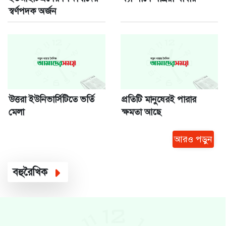
স্বর্ণপদক অর্জন
উত্তরা ইউনিভার্সিটিতে ভর্তি
প্রতিটি মানুষেরই পারার
মেলা
ক্ষমতা আছে
আরও পড়ুন
বহুরৈখিক