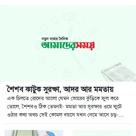
শৈশব কাটুক সুরক্ষা, আদর আর মমতায়
এক চিলতে রোদের আলো যেমন ভোরের কুঁড়িকে ফুল করে
তোলে, শৈশবও ঠিক তেমনই- মমতা আর সুরক্ষার ওমে ফুটে
ওঠার কথা অথচ সেই কোমল বয়সে যখন নেমে আসে চড়-
থাপ্পড় বা বেতের আঘাত, তখন শুধু শিশুর শরীর নয়, ক্ষতবিক্ষত
হয় তার মনও। বাংলাদেশে শিশুদের ওপর সহিংস শাসনের চিত্র