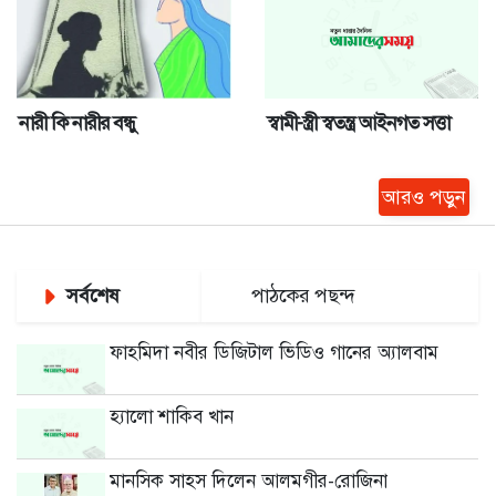
উদ্বেগজনক। বাংলাদেশ পরিসংখ্যান ব্যুরো (বিবি...
নারী কি নারীর বন্ধু
স্বামী-স্ত্রী স্বতন্ত্র আইনগত সত্তা
আরও পড়ুন
সর্বশেষ
পাঠকের পছন্দ
ফাহমিদা নবীর ডিজিটাল ভিডিও গানের অ্যালবাম
হ্যালো শাকিব খান
মানসিক সাহস দিলেন আলমগীর-রোজিনা