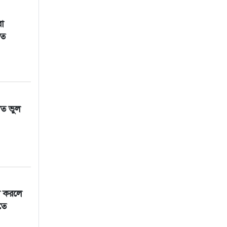
া
লত
িত ভুল
া করলে
তে