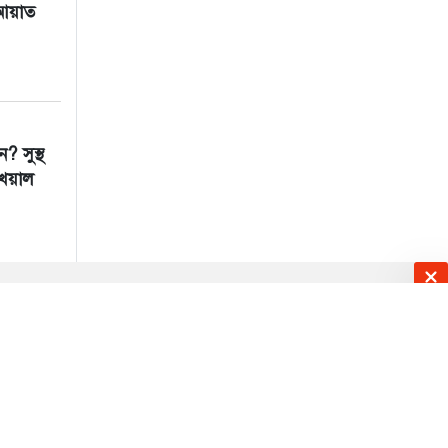
য়াত
? সুস্থ
েয়াল
করণীয়