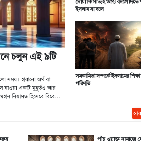
দোয়া কি সত্যিই ভাগ্য বদলে দিতে 
ইসলাম যা বলে
নে চলুন এই ৯টি
সমকামিতা সম্পর্কে ইসলামের শিক্ষা
লো সময়। হারানো অর্থ বা
পরিণতি
ে যাওয়া একটি মুহূর্তও আর
হান নিয়ামত হিসেবে বিবেচনা
ারে, সে দুনিয়া ও আখিরাত উ...
আর
করুহ
পাঁচ ওয়াক্ত নামাজে 