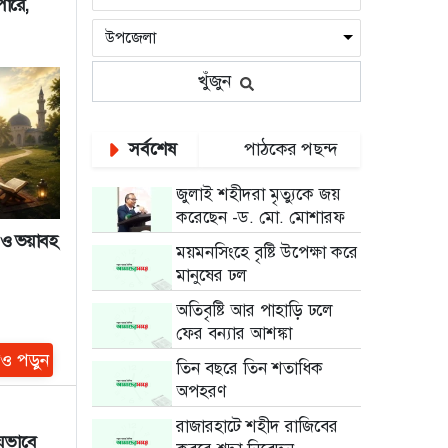
পারে,
খুঁজুন
সর্বশেষ
পাঠকের পছন্দ
জুলাই শহীদরা মৃত্যুকে জয়
করেছেন -ড. মো. মোশারফ
 ও ভয়াবহ
ময়মনসিংহে বৃষ্টি উপেক্ষা করে
মানুষের ঢল
অতিবৃষ্টি আর পাহাড়ি ঢলে
ফের বন্যার আশঙ্কা
ও পড়ুন
তিন বছরে তিন শতাধিক
অপহরণ
রাজারহাটে শহীদ রাজিবের
যেভাবে