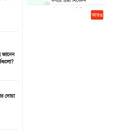
কবরে শ্রদ্ধা নিবেদন
চাঁদপুরে ছাত্র শিবিরের
আরও
‘বিজয়ের দৌড়’
শহীদ পরিবার ও জুলাই
যোদ্ধাদের সংবর্ধনা
দুই বছরেও চার্জশিট দাখিল
হয়নি
্তু জানেন
গণতান্ত্রিক ও স্বৈরাচারমুক্ত রাষ্ট্র
্তগুলো?
প্রতিষ্ঠার অঙ্গীকার
বিশ্বের সবচেয়ে বড় রকেট
স্পেসএক্সের সফল পরীক্ষা
ার দোয়া