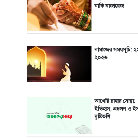
নাকি নাজায়েজ
নামাজের সময়সূচি: ২
২০২৬
আখেরি চাহার সোম্বা:
ইতিহাস, প্রচলন ও ই
দৃষ্টিভঙ্গি