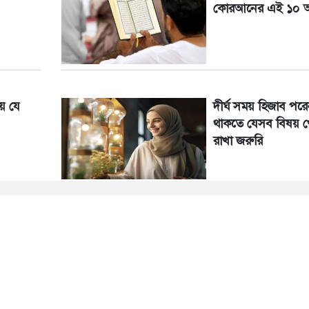
কোরআনের এই ১০ আ
য় যে
দীর্ঘ সময় হিজাব পরেন
থাকতে যেসব বিষয় খ
রাখা জরুরি
না পারলে
হজে যেতে ইচ্ছুকদের 