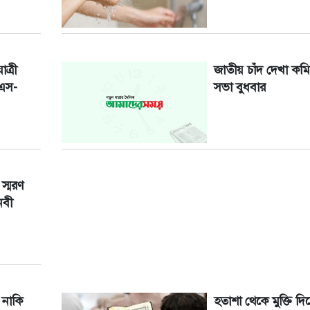
ত্রী
জাতীয় চাঁদ দেখা কমি
উএস-
সভা বুধবার
 স্মরণ
নবী
 নাকি
হতাশা থেকে মুক্তি দি