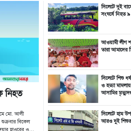
সিলেটে দুই বা
সংঘর্ষে নিহত ৯
আওয়ামী লীগ শত্
তারা আমাদের মি
সিলেটে শিশু ধর্ষ
ও হত্যা মামলায়
ক নিহত
আসামির মৃত্যুদণ্
নেমে মো. আলী
সিলেটে হাম উপস
আরও দুই শিশুর ম
ুক্রবার বিকেল
গুয়ার হাওরের ওয়াচ