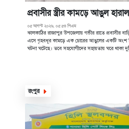
প্রবাসীর স্ত্রীর কামড়ে আঙুল হার
০৫ আগস্ট ২০২৬, ০৫:৫৩ পিএম
ঝালকাঠির রাজাপুর উপজেলায় গভীর রাতে প্রবাসীর বাড়
এসে গৃহবধূর কামড়ে এক চোরের আঙুলের একটি অংশ বিচ
ঘটনা ঘটেছে। তবে সহযোগীদের সহায়তায় ঘরে থাকা দু
ওই চোর পালিয়ে যেতে সক্ষম হয়।গতকাল মঙ্গবার রাত
উপজেলার মঠবাড়ি ইউনিয়নরে ডহসংকর এলাকায়...
রংপুর