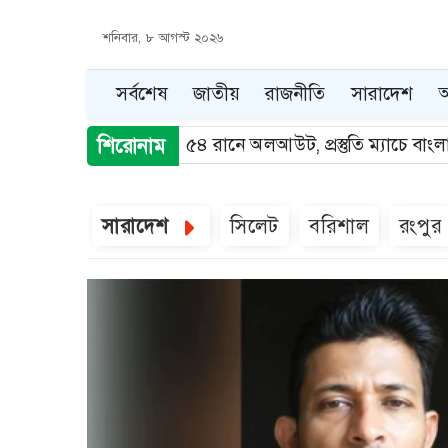
শনিবার, ৮ আগস্ট ২০২৬
সর্বশেষ
জাতীয়
রাজনীতি
সারাদেশ
আ
হরমুজ খুলতে ইরান-ওমানের অগ্রগতি
শিরোনাম
Item
5
সারাদেশ
সিলেট
বরিশাল
রংপুর
of
5