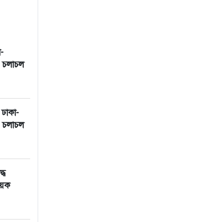
া-
ন চলাচল
ঢাকা-
ন চলাচল
্ধ
ায়ক