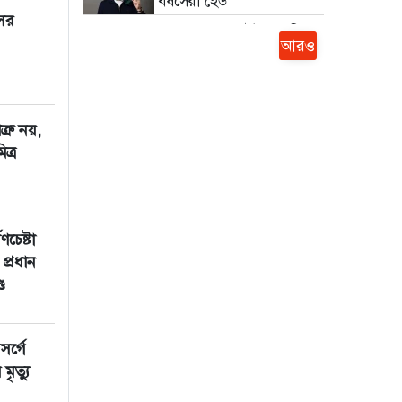
বর্ষসেরা হেড
সের
৫৪ রানে অলআউট, প্রস্তুতি
আরও
ম্যাচে বাংলাদেশের লজ্জার
হার
হরমুজ খুলতে ইরান-ওমানের
অগ্রগতি
রু নয়,
ছোট পর্দায় আজকের খেলা
ত্র
বিমানবাহিনীতে অফিসার
ক্যাডেট পদে চাকরি
ণচেষ্টা
রাজধানীতে সকাল থেকেই
বৃষ্টি, চলতে পারে সারাদিন
 প্রধান
ড
র্গে
ৃত্যু