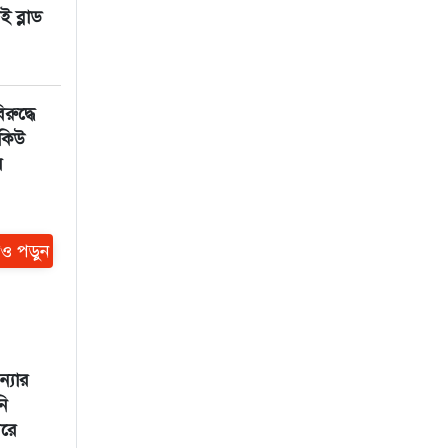
ই ব্লাড
িরুদ্ধে
িকিউ
র
ও পড়ুন
্যার
নি
রে