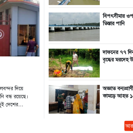
বিপৎসীমার ওপ
তিস্তার পানি
দাফনের ৭৭ দি
বৃদ্ধের মরদেহ 
লবন্দর দিয়ে
অজ্ঞাত বন্যপ্রাণ
কামড়ে আহত ১
ি বন্ধ রয়েছে।
দুই দেশের
টি নিশ্চিত করেছেন
আর