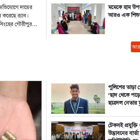
 অভিযোগে দায়ের
মমেকে হাম উপস
আরও এক শিশুর 
 করেছে র‍্যাব।
সিংহের গৌরীপুর
য়। আজ শুক্রবার
আর
পুলিশের তাড়া খ
‘ছাদ থেকে পড়ে
ছাত্রদল নেতার মৃ
টেকসই প্রযুক্তি
উদ্ভাবনের বার্তা 