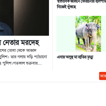
স্বাভাবিক জীবনে ফেরানোর হাসপা
নিজেই ধুঁকছে
ল নেতার মরদেহ
পাশের ডোবা থেকে আজাদ
িশ। তার গলায় দড়ি প্যাঁচানো
এবার অসুস্থ মা হাতির মৃত্যু
ে পুলিশ।গতকাল শুক্রবার
োষবাগ গ্রামের একটি ডোবায়
আর