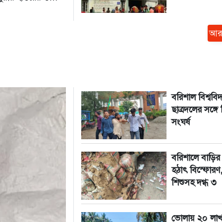
নিহত মো. আলী
আর
বরিশাল বিশ্ববিদ্
ছাত্রদলের সঙ্গে
সংঘর্ষ
বরিশালে বাড়ির
হঠাৎ বিস্ফোরণ
শিশুসহ দগ্ধ ৩
ভোলায় ২০ লা