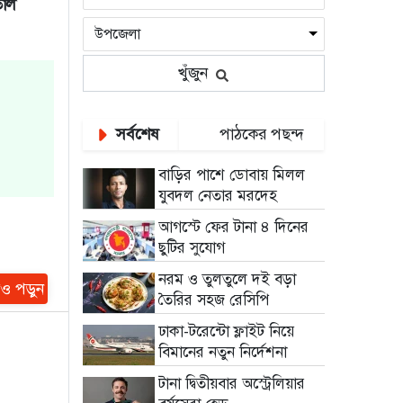
তাল
খুঁজুন
সর্বশেষ
পাঠকের পছন্দ
বাড়ির পাশে ডোবায় মিলল
যুবদল নেতার মরদেহ
আগস্টে ফের টানা ৪ দিনের
ছুটির সুযোগ
নরম ও তুলতুলে দই বড়া
ও পড়ুন
তৈরির সহজ রেসিপি
ঢাকা-টরেন্টো ফ্লাইট নিয়ে
বিমানের নতুন নির্দেশনা
টানা দ্বিতীয়বার অস্ট্রেলিয়ার