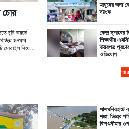
মানুষের জন্য নে
াল চোর
ব্যাংক
িতে চুরি করতে
কেন্দ্র সুপারের ব
শিক্ষার্থীর এমস
্ছিন্ন হওয়ার
উত্তরপত্র পূরণে
টি মোবাইল নিয়ে
অভিযোগ
 পৌনে ৩টার দিকে
আর
লালমনিরহাটে বন
শঙ্কা, তিস্তার পা
বিপৎসীমার ওপ