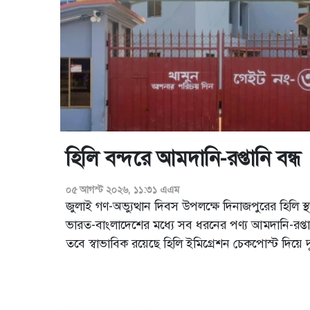
হিলি বন্দরে আমদানি-রপ্তানি বন্ধ
০৫ আগস্ট ২০২৬, ১১:৩১ এএম
জুলাই গণ-অভ্যুত্থান দিবস উপলক্ষে দিনাজপুরের হিলি স্থ
ভারত-বাংলাদেশের মধ্যে সব ধরনের পণ্য আমদানি-রপ্তান
তবে স্বাভাবিক রয়েছে হিলি ইমিগ্রেশন চেকপোস্ট দিয়ে 
পাসপোর্টধারী যাত্রী পারাপার।আজ বুধবার সকালে বিষয়
হিলি সিঅ্যান্ডএফ এজেন্ট অ্যাসোসিয...