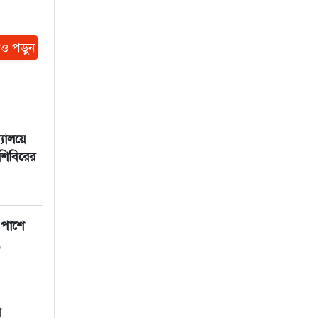
ও পড়ুন
যালয়ে
 শিবিরের
 পাশে
,
খ