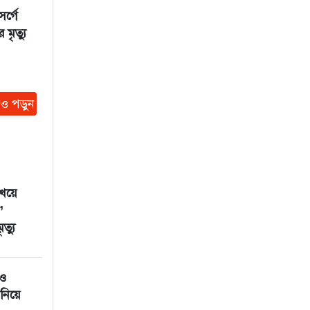
র্গে
মৃত্যু
ও পড়ুন
েয়ে
’
ত্যু
 ও
নিয়ে