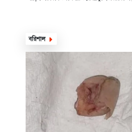
টাওয়ারের পাশে হিজল বাগান এলাকায় এ ঘটনা ঘটে।
আকবর খাঁন (৭২) সিরাজগঞ্জ জেলার সদর উপজে...
বরিশাল