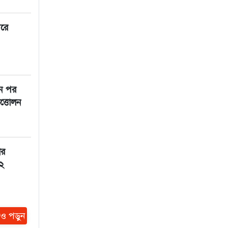
রে
ন পর
উত্তোলন
ীর
২
ও পড়ুন