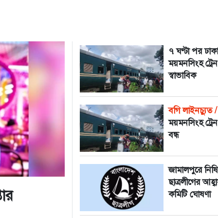
৭ ঘণ্টা পর ঢাক
ময়মনসিংহ ট্রে
স্বাভাবিক
বগি লাইনচ্যুত /
ময়মনসিংহ ট্রে
বন্ধ
জামালপুরে নিষিদ
ছাত্রলীগের আহ্ব
তার
কমিটি ঘোষণা