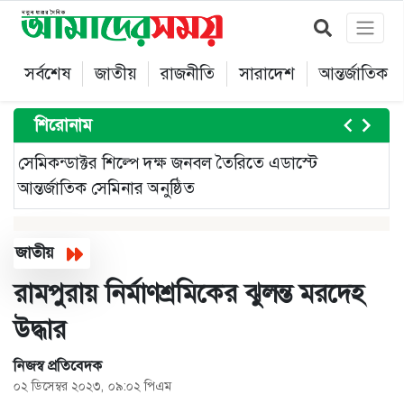
সর্বশেষ
জাতীয়
রাজনীতি
সারাদেশ
আন্তর্জাতিক
শিরোনাম
সেমিকন্ডাক্টর শিল্পে দক্ষ জনবল তৈরিতে এডাস্টে
ট
আন্তর্জাতিক সেমিনার অনুষ্ঠিত
‘
Item
4
জাতীয়
of
রামপুরায় নির্মাণশ্রমিকের ঝুলন্ত মরদেহ
5
উদ্ধার
নিজস্ব প্রতিবেদক
০২ ডিসেম্বর ২০২৩, ০৯:০২ পিএম