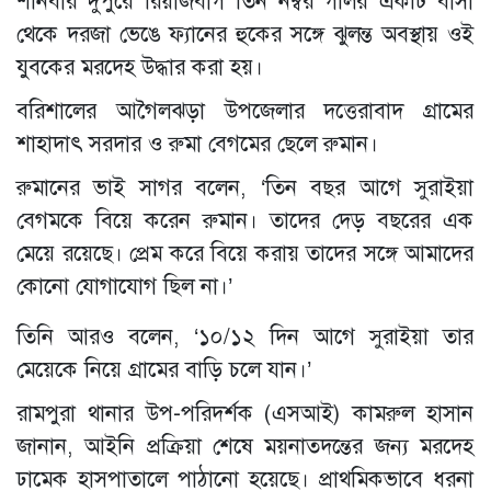
শনিবার দুপুরে রিয়াজবাগ তিন নম্বর গলির একটি বাসা
থেকে দরজা ভেঙে ফ্যানের হুকের সঙ্গে ঝুলন্ত অবস্থায় ওই
যুবকের মরদেহ উদ্ধার করা হয়।
বরিশালের আগৈলঝড়া উপজেলার দত্তেরাবাদ গ্রামের
শাহাদাৎ সরদার ও রুমা বেগমের ছেলে রুমান।
রুমানের ভাই সাগর বলেন, ‘তিন বছর আগে সুরাইয়া
বেগমকে বিয়ে করেন রুমান। তাদের দেড় বছরের এক
মেয়ে রয়েছে। প্রেম করে বিয়ে করায় তাদের সঙ্গে আমাদের
কোনো যোগাযোগ ছিল না।’
তিনি আরও বলেন, ‘১০/১২ দিন আগে সুরাইয়া তার
মেয়েকে নিয়ে গ্রামের বাড়ি চলে যান।’
রামপুরা থানার উপ-পরিদর্শক (এসআই) কামরুল হাসান
জানান, আইনি প্রক্রিয়া শেষে ময়নাতদন্তের জন্য মরদেহ
ঢামেক হাসপাতালে পাঠানো হয়েছে। প্রাথমিকভাবে ধরনা