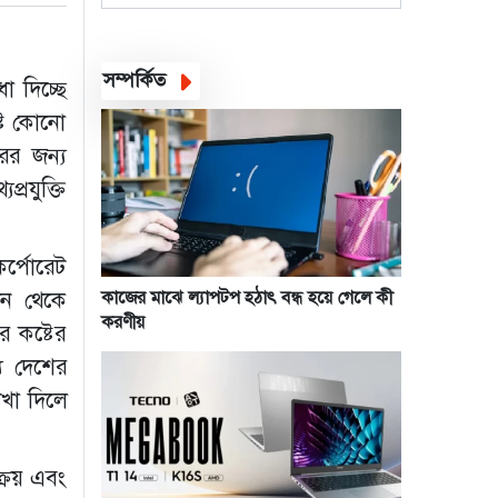
সম্পর্কিত
া দিচ্ছে
িষ্ট কোনো
রের জন্য
্রযুক্তি
কর্পোরেট
দিন থেকে
কাজের মাঝে ল্যাপটপ হঠাৎ বন্ধ হয়ে গেলে কী
করণীয়
র কষ্টের
য দেশের
েখা দিলে
্রয় এবং