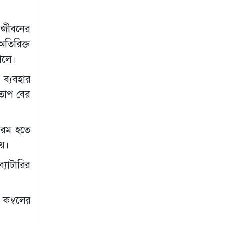
 জীবনের
অতিরিক্ত
োলে।
 ব্যবহার
 তাপ বের
 গরম হতে
য়।
্যাটারির
 কম্বলের