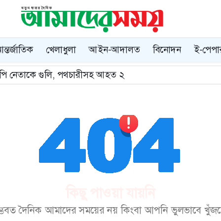
ন্তর্জাতিক
খেলাধুলা
আইন-আদালত
বিনোদন
ই-পেপা
নপি নেতাকে গুলি, পথচারীসহ আহত ২
কিছু পাওয়া যায়নি
ম্ভবত দৈনিক আমাদের সময়ের নয় কিংবা আপনি ভুলভাবে খুঁজছেন।