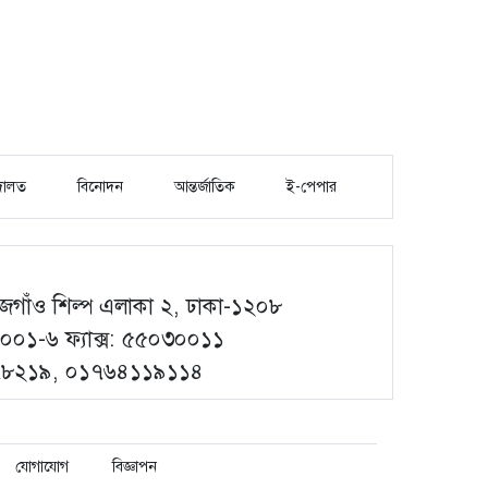
ালত
বিনোদন
আন্তর্জাতিক
ই-পেপার
গাঁও শিল্প এলাকা ২, ঢাকা-১২০৮
০১-৬ ফ্যাক্স: ৫৫০৩০০১১
৮৭৮২১৯, ০১৭৬৪১১৯১১৪
যোগাযোগ
বিজ্ঞাপন