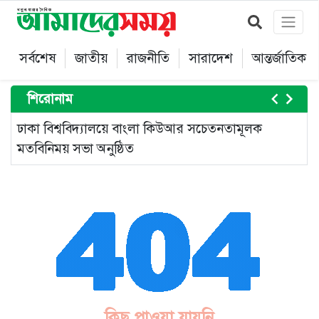
সর্বশেষ
জাতীয়
রাজনীতি
সারাদেশ
আন্তর্জাতিক
শিরোনাম
ঢাকা বিশ্ববিদ্যালয়ে বাংলা কিউআর সচেতনতামূলক
৫
মতবিনিময় সভা অনুষ্ঠিত
Item
2
of
5
কিছু পাওয়া যায়নি