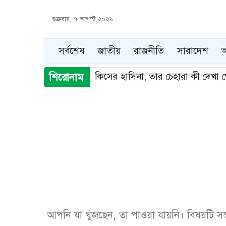
শুক্রবার, ৭ আগস্ট ২০২৬
সর্বশেষ
জাতীয়
রাজনীতি
সারাদেশ
আ
কিসের হাসিনা, তার চেহারা কী দেখা 
শিরোনাম
Item
2
of
5
আপনি যা খুঁজছেন, তা পাওয়া যায়নি। বিষয়টি স