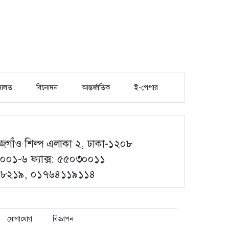
ালত
বিনোদন
আন্তর্জাতিক
ই-পেপার
গাঁও শিল্প এলাকা ২, ঢাকা-১২০৮
০১-৬ ফ্যাক্স: ৫৫০৩০০১১
৮৭৮২১৯, ০১৭৬৪১১৯১১৪
যোগাযোগ
বিজ্ঞাপন