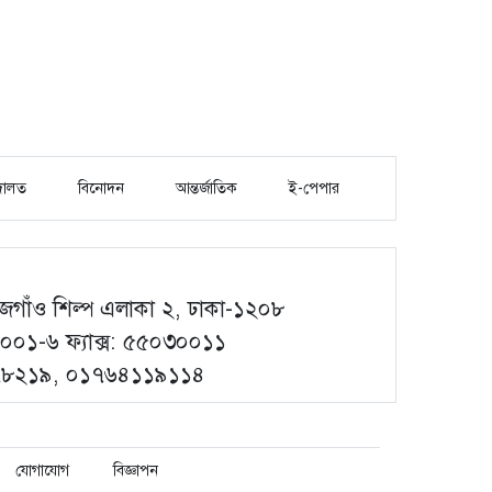
ালত
বিনোদন
আন্তর্জাতিক
ই-পেপার
গাঁও শিল্প এলাকা ২, ঢাকা-১২০৮
০১-৬ ফ্যাক্স: ৫৫০৩০০১১
৮৭৮২১৯, ০১৭৬৪১১৯১১৪
যোগাযোগ
বিজ্ঞাপন