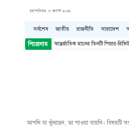
বৃহস্পতিবার, ৬ আগস্ট ২০২৬
সর্বশেষ
জাতীয়
রাজনীতি
সারাদেশ
আ
আন্তর্জাতিক মানের তিনটি পিয়ার-রি
শিরোনাম
Item
2
of
5
আপনি যা খুঁজছেন, তা পাওয়া যায়নি। বিষয়টি স